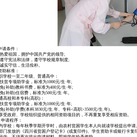
.申请条件：
1)热爱祖国，拥护中国共产党的领导;
2)遵守宪法和法律，遵守学校规章制度;
3)诚实守信，生活俭朴。
.资助标准：
职学校一至二年级、普通高中：
1)扶贫专项助学金，标准为1000元/生·年;
2)免(补助)教科书费，标准为400元/生·年;
3)免(补助)住宿费，标准为500元/生·年。
通高校和本专科(高职)：
1)扶贫专项助学金，标准为1000元/生·年;
2)免(补助)学费(本科3830元/生.年、专科<高职>3500元/生.年)。
享受政府、学校组织提供的相同资助项目的，不再重复享受相应资助。
、申请程序：
内学校：每年秋季学期开学时，由农村贫困学生本人向就读学校提出申请。
部门发放的《四川省贫困户登记卡》(或复印件)、学生资助卡或银行卡复
段内，不须再次提出申请材料，即按学年给予资助。