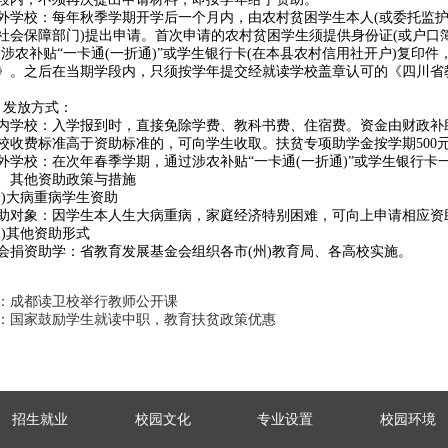
外学校：每年秋季学期开学后一个月内，由农村贫困学生本人(或委托监护
社会保障部门)提出申请。首次申请的农村贫困学生须提供身份证(或户口
、涉农补贴“一卡通(一折通)”或学生银行卡(在本县农村信用社开户)复
》。之后在当期学段内，只须按学年提交经就读学校盖章认可的《四川省
、发放方式：
内学校：入学报到时，直接免除学费、教科书费、住宿费。资金由财政补
校收费标准高于资助标准的，可向学生收取。扶贫专项助学金按学期500
外学校：在次年春季学期，通过涉农补贴“一卡通(一折通)”或学生银行卡
、其他资助政策与措施
一)大病重病学生资助
助对象：因学生本人生大病重病，家庭经济特别困难，可向上申请相应资助，最
二)其他资助形式
会捐资助学：省教育发展基金会组织各市(州)教育局、各高校实施。
：成都读卫校举行教师公开课
：国家鼓励学生就读中职，教育扶贫政策优惠
招生就业
校园文化
专业设置
校园环境