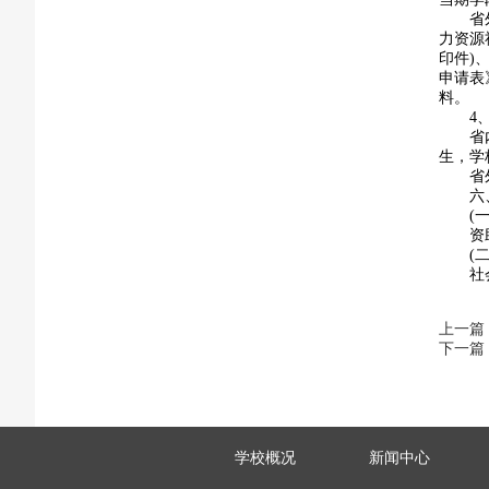
省
力资源
印件)
申请表
料。
4
省
生，学
省
六
(
资
(
社
上一篇
下一篇
学校概况
新闻中心