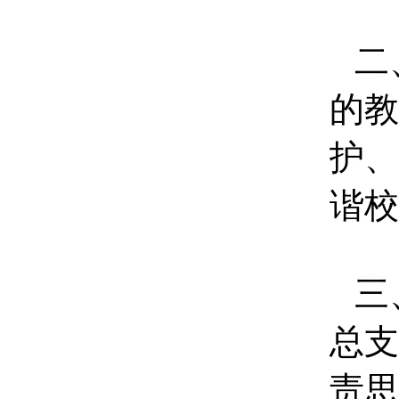
二
的教
护、
谐校
三
总支
责思