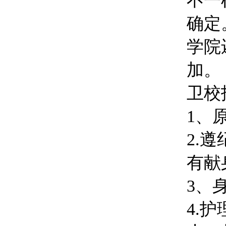
不一
确定
学院
加。
卫校
1、
2.
有献
3、
4.