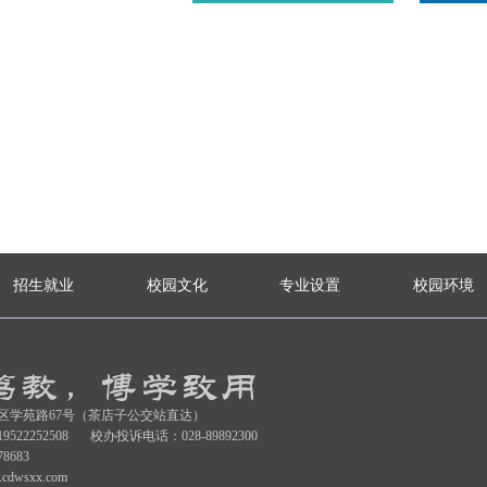
招生就业
校园文化
专业设置
校园环境
区学苑路67号（茶店子公交站直达）
19522252508
校办投诉电话：028-89892300
78683
cdwsxx.com